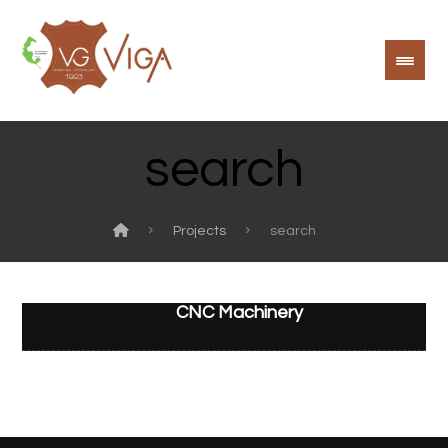
search
Projects
search
CNC Machinery